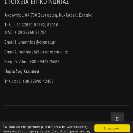
ΣΤΟΙΧΕΙΑ ΕΠΙΚΟΙΝΩΝΙΑΣ
Ακρωτήρι, 84 700 Σαντορίνη, Κυκλάδες, Ελλάδα
Τηλ.: +30 22860 81152, 81910
ΦΑΞ: + 30 22860 81704
Email1:
vmathios@otenet.gr
Email2:
mathios6@cosmotemail.gr
Κινητό-Viber: +30 6944376586
Περίοδος Χειμώνα
Τηλ./Φαξ: +30 22990 42403
|
Δήλωση Προστασίας Δεδομένων
|
Όροι Χρήσης
Tα cookies επιτρέπουν μια σειρά από λειτουργίες
Συμφωνώ!
που ενισχύουν την εμπειρία σας. Χρησιμοποιώντας