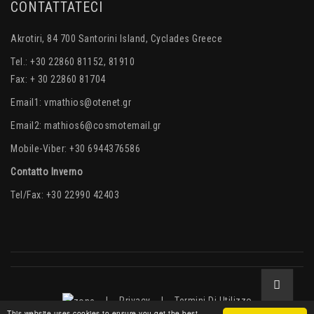
CONTATTATECI
Akrotiri, 84 700 Santorini Island, Cyclades Greece
Tel.: +30 22860 81152, 81910
Fax: + 30 22860 81704
Email1:
vmathios@otenet.gr
Email2:
mathios6@cosmotemail.gr
Mobile-Viber: +30 6944376586
Contatto Inverno
Tel/Fax: +30 22990 42403
|
Privacy
|
Termini Di Utilizzo
This website uses cookies to ensure you get the best