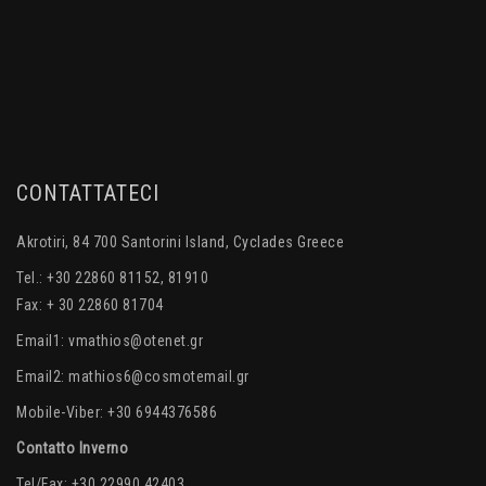
CONTATTATECI
Akrotiri, 84 700 Santorini Island, Cyclades Greece
Tel.: +30 22860 81152, 81910
Fax: + 30 22860 81704
Email1:
vmathios@otenet.gr
Email2:
mathios6@cosmotemail.gr
Mobile-Viber: +30 6944376586
Contatto Inverno
Tel/Fax: +30 22990 42403